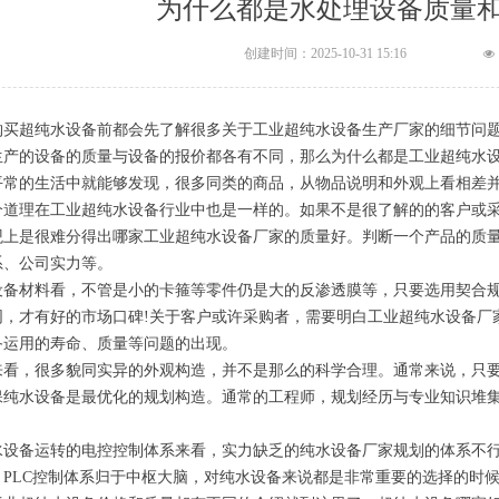
为什么都是水处理设备质量
创建时间：
2025-10-31
15:16
넶
购买超纯水设备前都会先了解很多关于工业超纯水设备生产厂家的细节问
生产的设备的质量与设备的报价都各有不同，那么为什么都是工业超纯
平常的生活中就能够发现，很多同类的商品，从物品说明和外观上看相差
个道理在工业超纯水设备行业中也是一样的。如果不是很了解的的客户或
观上是很难分得出哪家工业超纯水设备厂家的质量好。判断一个产品的质
系、公司实力等。
备材料看，不管是小的卡箍等零件仍是大的反渗透膜等，只要选用契合规
同，才有好的市场口碑!关于客户或许采购者，需要明白工业超纯水设备厂
备运用的寿命、质量等问题的出现。
来看，很多貌同实异的外观构造，并不是那么的科学合理。通常来说，只
保纯水设备是最优化的规划构造。通常的工程师，规划经历与专业知识堆集
。
水设备运转的电控控制体系来看，实力缺乏的纯水设备厂家规划的体系不
。PLC控制体系归于中枢大脑，对纯水设备来说都是非常重要的选择