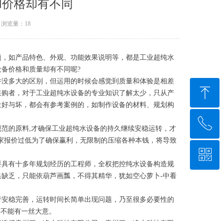
和价格却有不同
浏览量：
18
题，如产品特色、外观、功能效果说明等，都是工业超纯水
水设备价格和质量却有不同呢?
并没多大的区别，但运用的时候会感觉到质量和体验是相差
ꁸ
采购者，对于工业超纯水设备的专业知识了解太少，只从产
量好与坏，都会有参考案例的，如制作设备的材料、规划构
ꂅ
回到顶部
范的原料,才确保工业超纯水设备的持久继续安稳运转，才
家报价过低为了确保赢利，无限制的压缩各种本钱，将导致
ꀥ
18392585641
要具有十多年规划经历的工程师，全权把控纯水设备构造规
缺乏，只能依葫芦画瓢，不得其精华，犹如空心萝卜-中看
微信二维码
行安稳完善，运转时间长简单出现问题，乃至很多必要性的
的时候不能有一丝大意。