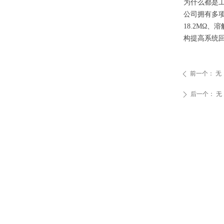
为什么都是
公司拥有多
18.2MΩ
构提高系统
前一个：
无
ꄴ
后一个：
无
ꄲ